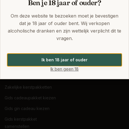
Ben je 18 jaar of ouder?
Gin cadeaus
Betaalmethoden
Luxe cadeaupakketten
Veelgestelde vragen
Om deze website te bezoeken moet je bevestigen
dat je 18 jaar of ouder bent. Wij verkopen
Alle merken
alcoholische dranken en zijn wettelijk verplicht dit te
Keuzehulp
vragen.
Cadeau voor ouders
Brievenbus cadeau
Ik ben 18 jaar of ouder
Alle pakketten
Ik ben geen 18
Kerstpakketten
Zakelijke kerstpakketten
Gids cadeaupakket kiezen
Gids gin cadeau kiezen
Gids kerstpakket
samenstellen