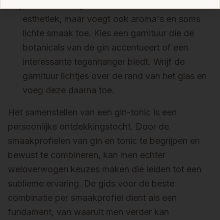
Garnituur: De garnituur is niet alleen voor de
•
esthetiek, maar voegt ook aroma's en soms
lichte smaak toe. Kies een garnituur die de
botanicals van de gin accentueert of een
interessante tegenhanger biedt. Wrijf de
garnituur lichtjes over de rand van het glas en
voeg deze daarna toe.
Het samenstellen van een gin-tonic is een
persoonlijke ontdekkingstocht. Door de
smaakprofielen van gin en tonic te begrijpen en
bewust te combineren, kan men echter
weloverwogen keuzes maken die leiden tot een
sublieme ervaring. De gids voor de beste
combinatie per smaakprofiel dient als een
fundament, van waaruit men verder kan