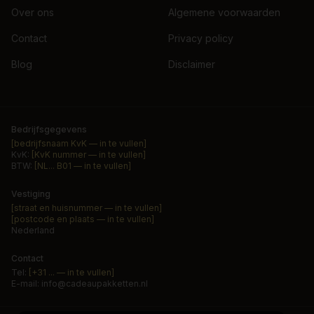
Over ons
Algemene voorwaarden
Contact
Privacy policy
Blog
Disclaimer
Bedrijfsgegevens
[bedrijfsnaam KvK — in te vullen]
KvK:
[KvK nummer — in te vullen]
BTW:
[NL... B01 — in te vullen]
Vestiging
[straat en huisnummer — in te vullen]
[postcode en plaats — in te vullen]
Nederland
Contact
Tel:
[+31 ... — in te vullen]
E-mail:
info@cadeaupakketten.nl