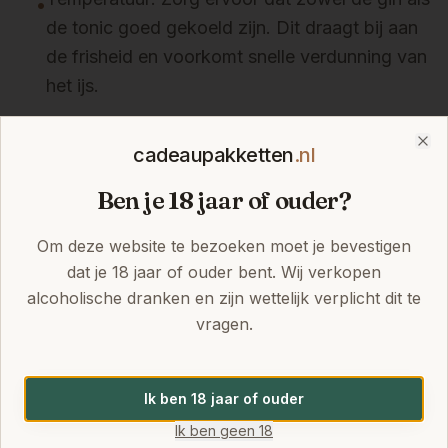
•
de tonic goed gekoeld zijn. Dit draagt bij aan
de frisheid en voorkomt snelle verdunning van
het ijs.
IJs: Gebruik voldoende ijsblokjes, bij voorkeur
•
grote, massieve blokken. Grotere ijsblokken
cadeaupakketten
.nl
Clo
smelten langzamer, waardoor de drank kouder
Ben je 18 jaar of ouder?
blijft en minder snel verwatert.
Verhouding: De ideale verhouding varieert,
Om deze website te bezoeken moet je bevestigen
•
dat je 18 jaar of ouder bent. Wij verkopen
maar een algemene richtlijn is 1 deel gin op 2
alcoholische dranken en zijn wettelijk verplicht dit te
tot 3 delen tonic. Voor gins met een sterk
vragen.
profiel kan een 1:1 verhouding soms passend
zijn, terwijl delicate gins meer tonic kunnen
verdragen. Experimenteer om de persoonlijke
Ik ben 18 jaar of ouder
voorkeur te ontdekken.
Ik ben geen 18