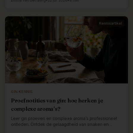
Emma van den Berg
•
22 jul. 2026
•
8 min
Kennisartikel
GIN KENNIS
Proefnotities van gin: hoe herken je
complexe aroma’s?
Leer gin proeven en complexe aroma’s professioneel
ontleden. Ontdek de gelaagdheid van smaken en
geuren in gin.