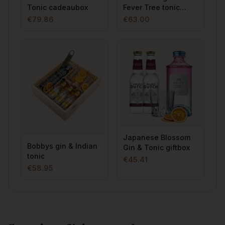
Tonic cadeaubox
Fever Tree tonic
giftbox
€
79.86
€
63.00
Japanese Blossom
Bobbys gin & Indian
Gin & Tonic giftbox
tonic
€
45.41
€
58.95