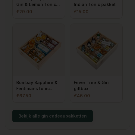
Gin & Lemon Tonic
Indian Tonic pakket
pakket
€
29.00
€
15.00
Bombay Sapphire &
Fever Tree & Gin
Fentimans tonic
giftbox
giftbox
€
67.50
€
46.00
Bekijk alle gin cadeaupakketten